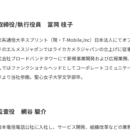
取締役/執行役員
冨岡 桂子
米系通信大手スプリント（現・T-Mobile,Inc）日本法人に
ドのエルメスジャポンではライカカメラジャパンの立上げに従
式会社ブロードバンドタワーにて新規事業開発および広報業務
人ではファンクショナルヘッドとしてコーポレートコミュニケー
年より当社参画。聖心女子大学文学部卒。
監査役
網谷 駿介
日本電信電話公社に入社し、サービス開発、組織改革などの業